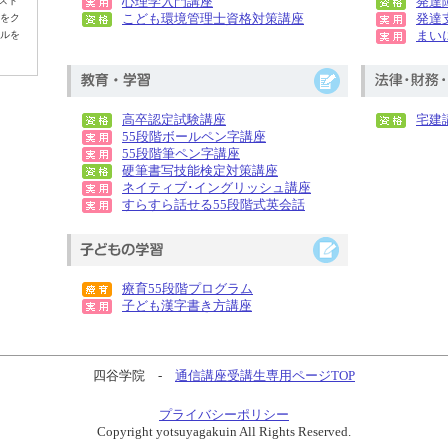
心理学入門講座
発達
ンスト
こども環境管理士資格対策講座
発達
をク
まい
ルを
高卒認定試験講座
宅建
55段階ボールペン字講座
55段階筆ペン字講座
硬筆書写技能検定対策講座
ネイティブ･イングリッシュ講座
すらすら話せる55段階式英会話
療育55段階プログラム
子ども漢字書き方講座
四谷学院 -
通信講座受講生専用ページTOP
プライバシーポリシー
Copyright yotsuyagakuin All Rights Reserved.