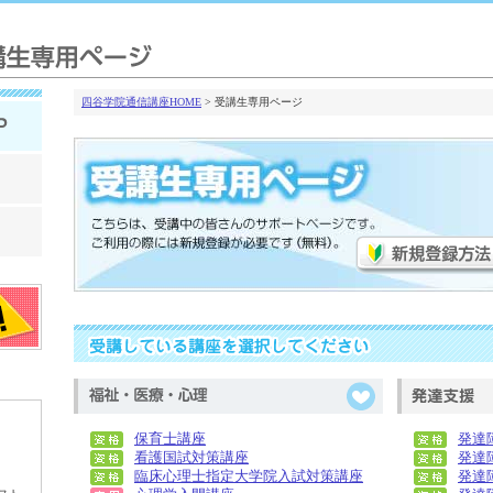
四谷学院通信講座HOME
> 受講生専用ページ
保育士講座
発達
看護国試対策講座
発達
臨床心理士指定大学院入試対策講座
発達