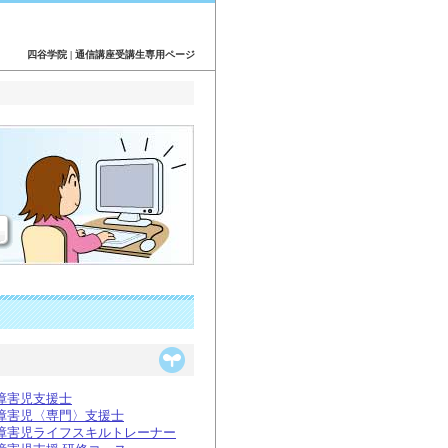
四谷学院 | 通信講座受講生専用ページ
障害児支援士
障害児〈専門〉支援士
障害児ライフスキルトレーナー